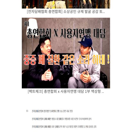
[전자담배협회 총연합회] 소상공인 규제 발굴 공감 토..
[팩트체크] 총연합회 x 사용자연맹 대담 1부 액상형 ..