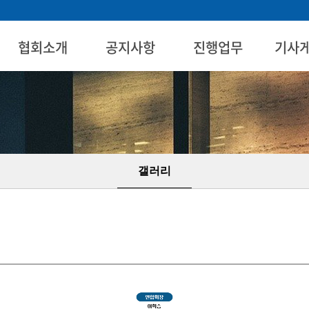
협회소개
공지사항
진행업무
기사
인사말
공지사항
진행업무
기사
조직도
팩트
위치안내
갤러리