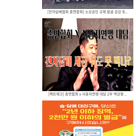
[전자담배협회 총연합회] 소상공인 규제 발굴 공감 토..
[팩트체크] 총연합회 x 사용자연맹 대담 2부 액상형 ..