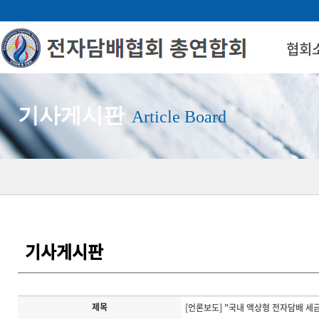
협회
인사
기사게시판
조직
Article Board
위치
기사게시판
제목
[언론보도] "국내 액상형 전자담배 세금